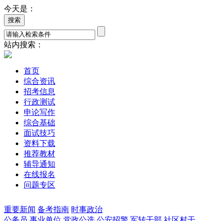
今天是：
站内搜索：
首页
综合资讯
招考信息
行政测试
申论写作
综合基础
面试技巧
资料下载
推荐教材
辅导通知
在线报名
问题专区
重要新闻
备考指南
时事政治
公务员
事业单位
党政公选
公安招警
军转干部
社区村干