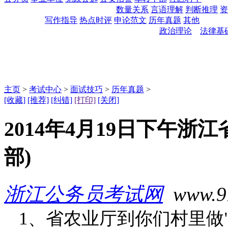
数量关系
言语理解
判断推理
资
写作指导
热点时评
申论范文
历年真题
其他
政治理论
法律基
主页
>
考试中心
>
面试技巧
>
历年真题
>
[收藏]
[推荐]
[纠错]
[打印]
[关闭]
2014年4月19日下午浙
部)
浙江公务员考试网
www.91t
1、省农业厅到你们村里做