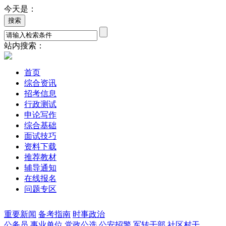
今天是：
站内搜索：
首页
综合资讯
招考信息
行政测试
申论写作
综合基础
面试技巧
资料下载
推荐教材
辅导通知
在线报名
问题专区
重要新闻
备考指南
时事政治
公务员
事业单位
党政公选
公安招警
军转干部
社区村干