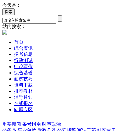
今天是：
站内搜索：
首页
综合资讯
招考信息
行政测试
申论写作
综合基础
面试技巧
资料下载
推荐教材
辅导通知
在线报名
问题专区
重要新闻
备考指南
时事政治
公务员
事业单位
党政公选
公安招警
军转干部
社区村干