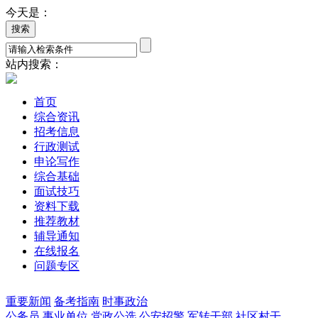
今天是：
站内搜索：
首页
综合资讯
招考信息
行政测试
申论写作
综合基础
面试技巧
资料下载
推荐教材
辅导通知
在线报名
问题专区
重要新闻
备考指南
时事政治
公务员
事业单位
党政公选
公安招警
军转干部
社区村干