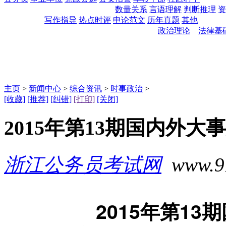
数量关系
言语理解
判断推理
资
写作指导
热点时评
申论范文
历年真题
其他
政治理论
法律基
主页
>
新闻中心
>
综合资讯
>
时事政治
>
[收藏]
[推荐]
[纠错]
[打印]
[关闭]
2015年第13期国内外大
浙江公务员考试网
www.91t
2015年第1