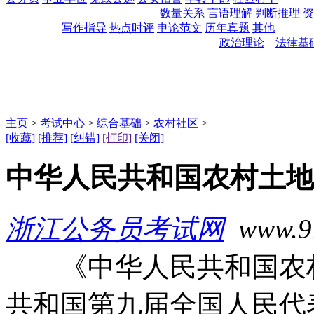
数量关系
言语理解
判断推理
资
写作指导
热点时评
申论范文
历年真题
其他
政治理论
法律基
主页
>
考试中心
>
综合基础
>
农村社区
>
[收藏]
[推荐]
[纠错]
[打印]
[关闭]
中华人民共和国农村土地承包
浙江公务员考试网
www.91t
《中华人民共和国农村
共和国第九届全国人民代