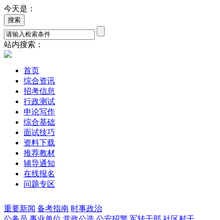
今天是：
站内搜索：
首页
综合资讯
招考信息
行政测试
申论写作
综合基础
面试技巧
资料下载
推荐教材
辅导通知
在线报名
问题专区
重要新闻
备考指南
时事政治
公务员
事业单位
党政公选
公安招警
军转干部
社区村干