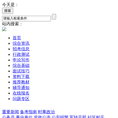
今天是：
站内搜索：
首页
综合资讯
招考信息
行政测试
申论写作
综合基础
面试技巧
资料下载
推荐教材
辅导通知
在线报名
问题专区
重要新闻
备考指南
时事政治
公务员
事业单位
党政公选
公安招警
军转干部
社区村干