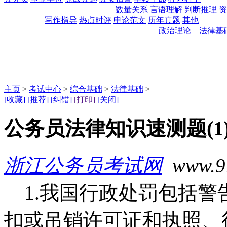
数量关系
言语理解
判断推理
资
写作指导
热点时评
申论范文
历年真题
其他
政治理论
法律基
主页
>
考试中心
>
综合基础
>
法律基础
>
[收藏]
[推荐]
[纠错]
[打印]
[关闭]
公务员法律知识速测题(1
浙江公务员考试网
www.91t
1.我国行政处罚包括警告
扣或吊销许可证和执照、